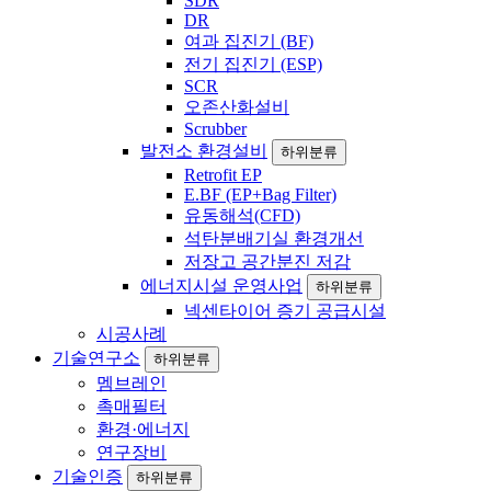
SDR
DR
여과 집진기 (BF)
전기 집진기 (ESP)
SCR
오존산화설비
Scrubber
발전소 환경설비
하위분류
Retrofit EP
E.BF (EP+Bag Filter)
유동해석(CFD)
석탄분배기실 환경개선
저장고 공간분진 저감
에너지시설 운영사업
하위분류
넥센타이어 증기 공급시설
시공사례
기술연구소
하위분류
멤브레인
촉매필터
환경·에너지
연구장비
기술인증
하위분류