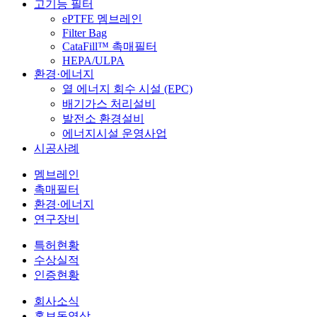
고기능 필터
ePTFE 멤브레인
Filter Bag
CataFill™ 촉매필터
HEPA/ULPA
환경·에너지
열 에너지 회수 시설 (EPC)
배기가스 처리설비
발전소 환경설비
에너지시설 운영사업
시공사례
멤브레인
촉매필터
환경·에너지
연구장비
특허현황
수상실적
인증현황
회사소식
홍보동영상